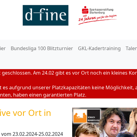
ier
Bundesliga 100 Blitzturnier
GKL-Kadertraining
Tale
geschlossen. Am 24.02 gibt es vor Ort noch ein kleines Ko
 es aufgrund unserer Platzkapazitäten keine Möglichkeit, 
nten, haben einen garantierten Platz.
ve vor Ort in
h vom 23.02.2024-25.02.2024