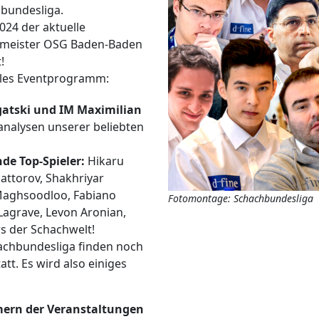
hbundesliga.
024 der aktuelle
enmeister OSG Baden-Baden
!
lles Eventprogramm:
gatski und IM Maximilian
analysen unserer beliebten
de Top-Spieler:
Hikaru
ttorov, Shakhriyar
Maghsoodloo, Fabiano
Fotomontage: Schachbundesliga
Lagrave, Levon Aronian,
rs der Schachwelt!
chbundesliga finden noch
t. Es wird also einiges
mern der Veranstaltungen