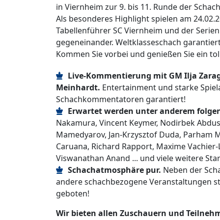
in Viernheim zur 9. bis 11. Runde der Schac
Als besonderes Highlight spielen am 24.02.2
Tabellenführer SC Viernheim und der Seri
gegeneinander. Weltklasseschach garantiert
Kommen Sie vorbei und genießen Sie ein to
Live-Kommentierung mit GM Ilja Zara
Meinhardt.
Entertainment und starke Spiel
Schachkommentatoren garantiert!
Erwartet werden unter anderem folgen
Nakamura, Vincent Keymer, Nodirbek Abdusa
Mamedyarov, Jan-Krzysztof Duda, Parham 
Caruana, Richard Rapport, Maxime Vachier-
Viswanathan Anand ... und viele weitere Sta
Schachatmosphäre pur.
Neben der Scha
andere schachbezogene Veranstaltungen stat
geboten!
Wir bieten allen Zuschauern und Teilneh