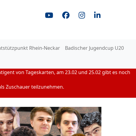
ntstützpunkt Rhein-Neckar
Badischer Jugendcup U20
ntigent von Tageskarten, am 23.02 und 25.02 gibt es noch
als Zuschauer teilzunehmen.