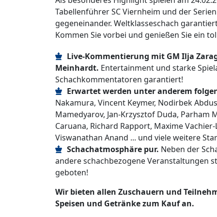
Als besonderes Highlight spielen am 24.02.2
Tabellenführer SC Viernheim und der Seri
gegeneinander. Weltklasseschach garantiert
Kommen Sie vorbei und genießen Sie ein to
Live-Kommentierung mit GM Ilja Zara
Meinhardt.
Entertainment und starke Spiel
Schachkommentatoren garantiert!
Erwartet werden unter anderem folgen
Nakamura, Vincent Keymer, Nodirbek Abdusa
Mamedyarov, Jan-Krzysztof Duda, Parham 
Caruana, Richard Rapport, Maxime Vachier-
Viswanathan Anand ... und viele weitere Sta
Schachatmosphäre pur.
Neben der Scha
andere schachbezogene Veranstaltungen stat
geboten!
Wir bieten allen Zuschauern und Teilneh
Speisen und Getränke zum Kauf an.