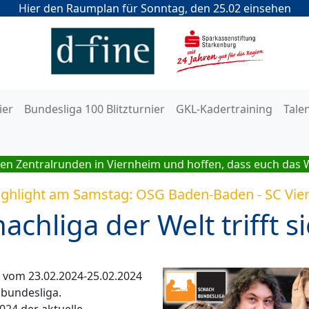
Hier den Raumplan für Sonntag, den 25.02 einsehen
ier
Bundesliga 100 Blitzturnier
GKL-Kadertraining
Tale
en Zentralrunden in Viernheim und hoffen, dass euch das 
ighlight am Samstag: OSG Baden-Baden - SC Vie
achliga der Welt trifft 
h vom 23.02.2024-25.02.2024
hbundesliga.