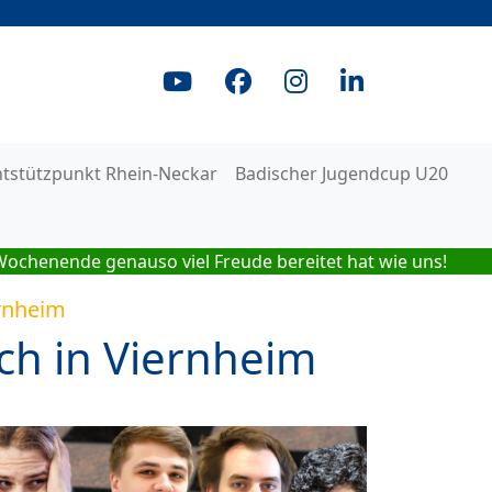
ntstützpunkt Rhein-Neckar
Badischer Jugendcup U20
Wochenende genauso viel Freude bereitet hat wie uns!
rnheim
sich in Viernheim