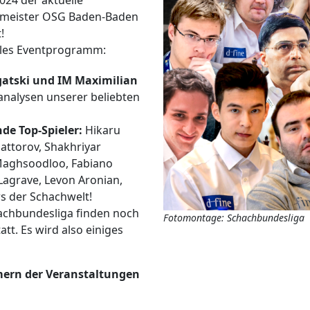
024 der aktuelle
enmeister OSG Baden-Baden
!
lles Eventprogramm:
gatski und IM Maximilian
analysen unserer beliebten
de Top-Spieler:
Hikaru
ttorov, Shakhriyar
Maghsoodloo, Fabiano
Lagrave, Levon Aronian,
rs der Schachwelt!
chbundesliga finden noch
Fotomontage: Schachbundesliga
t. Es wird also einiges
mern der Veranstaltungen