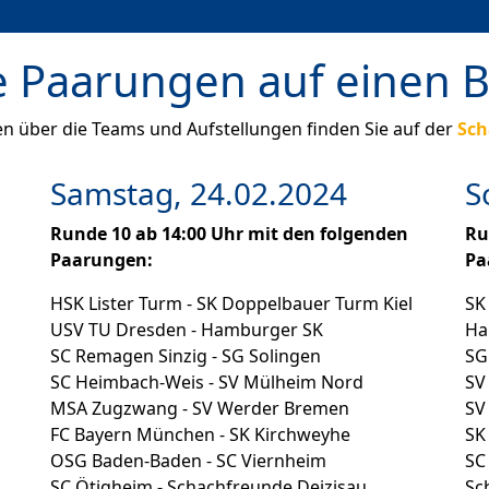
e Paarungen auf einen B
n über die Teams und Aufstellungen finden Sie auf der
Sch
Samstag, 24.02.2024
S
Runde 10 ab 14:00 Uhr mit den folgenden
Ru
Paarungen:
Pa
HSK Lister Turm - SK Doppelbauer Turm Kiel
SK
USV TU Dresden - Hamburger SK
Ha
SC Remagen Sinzig - SG Solingen
SG
SC Heimbach-Weis - SV Mülheim Nord
SV
MSA Zugzwang - SV Werder Bremen
SV
FC Bayern München - SK Kirchweyhe
SK
OSG Baden-Baden - SC Viernheim
SC
SC Ötigheim - Schachfreunde Deizisau
Sc